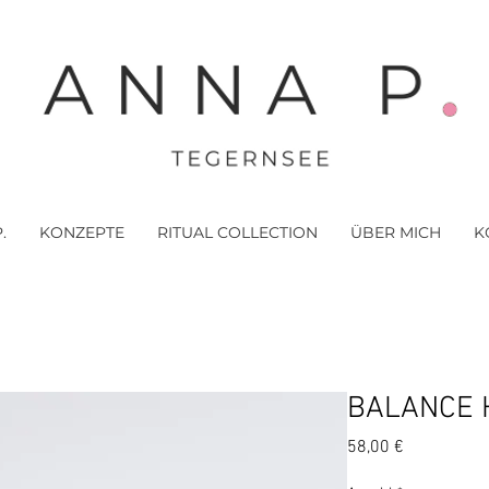
.
KONZEPTE
RITUAL COLLECTION
ÜBER MICH
K
BALANCE 
Preis
58,00 €