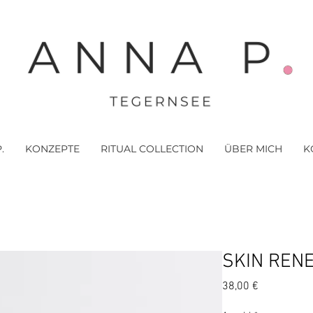
.
KONZEPTE
RITUAL COLLECTION
ÜBER MICH
K
SKIN REN
Preis
38,00 €